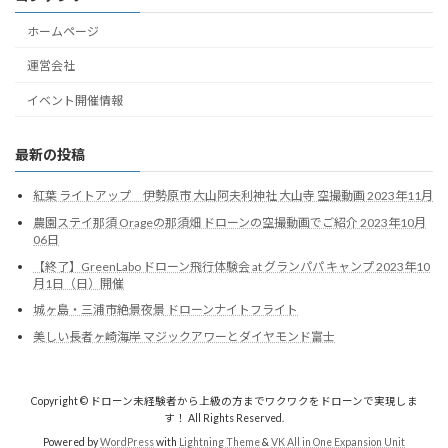
ホームページ
運営会社
イベント開催情報
最新の投稿
紅葉 ライトアップ 伊勢原市 大山阿夫利神社 大山寺 空撮動画 2023年11月
農園ステイ那須 Orageの那須畑 ドローンの空撮動画でご紹介 2023年10月
06日
【終了】GreenLabo ドローン飛行体験会 at グランパパ キャンプ 2023年10
月1日（日）開催
城ヶ島・三浦市絶景夜景 ドローンナイトフライト
美しい長者ヶ崎海岸 マジックアワーとダイヤモンド富士
Copyright © ドローン未経験者から上級の方までワクワクをドローンで実現しま
す！ All Rights Reserved.
Powered by
WordPress
with
Lightning Theme
&
VK All in One Expansion Unit