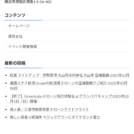
横浜市港南区港南1-3-36-402
コンテンツ
ホームページ
運営会社
イベント開催情報
最新の投稿
紅葉 ライトアップ 伊勢原市 大山阿夫利神社 大山寺 空撮動画 2023年11月
農園ステイ那須 Orageの那須畑 ドローンの空撮動画でご紹介 2023年10月
06日
【終了】GreenLabo ドローン飛行体験会 at グランパパ キャンプ 2023年10
月1日（日）開催
城ヶ島・三浦市絶景夜景 ドローンナイトフライト
美しい長者ヶ崎海岸 マジックアワーとダイヤモンド富士