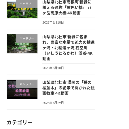
山梨県北杜市高根町 新緑に
ギャラリー
映える通称「黄色い橋」 八
ヶ岳高原大橋 4K動画
2023年6月18日
山梨県北杜市 新緑に包ま
ギャラリー
れ、豊富な水量で迫力の精進
ヶ滝・北精進ヶ滝 石空川
（いしうとろかわ）渓谷 4K
動画
2023年6月18日
山梨県北杜市 満開の「蕪の
ギャラリー
桜並木」の絶景で開かれた絵
画教室 4K動画
2023年5月29日
カテゴリー