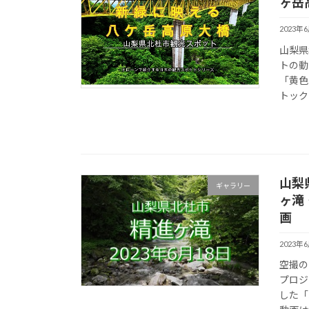
ヶ岳
2023年
山梨県
トの動
「黄色
トック
山梨
ギャラリー
ヶ滝
画
2023年
空撮の
プロジ
した「