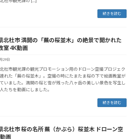
北杜市観光課の […]
続きを読む
県北杜市 満開の「蕪の桜並木」の絶景で開かれた
教室 4K動画
5月29日
北杜市観光課の観光プロモーション用のドローン空撮プロジェク
連れた「蕪の桜並木」。空撮の時にたまたま桜の下で絵画教室が
ていました。満開の桜と雪が残った八ヶ岳の美しい景色を写生し
人たちを動画にしました。
続きを読む
県北杜市 桜の名所 蕪（かぶら）桜並木 ドローン空
K動画