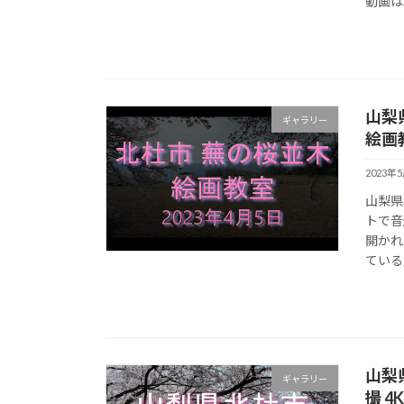
動画は
山梨
ギャラリー
絵画
2023年
山梨県
トで音
開かれ
ている
山梨
ギャラリー
撮 4