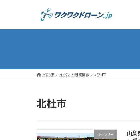
コ
ナ
ン
ビ
テ
ゲ
ン
ー
ツ
シ
へ
ョ
ス
ン
キ
に
ッ
移
プ
動
HOME
イベント開催情報
北杜市
北杜市
山梨
ギャラリー