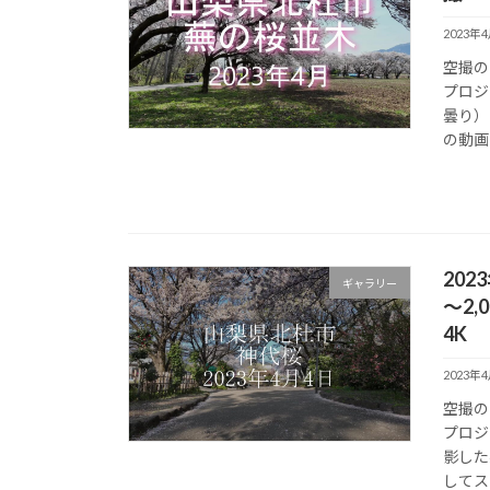
2023年
空撮の
プロジ
曇り）
の動画
202
ギャラリー
～2
4K
2023年
空撮の
プロジ
影した
してス