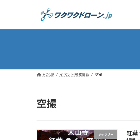
コ
ナ
ン
ビ
テ
ゲ
ン
ー
ツ
シ
へ
ョ
ス
ン
キ
に
ッ
移
プ
動
HOME
イベント開催情報
空撮
空撮
紅葉
ギャラリー