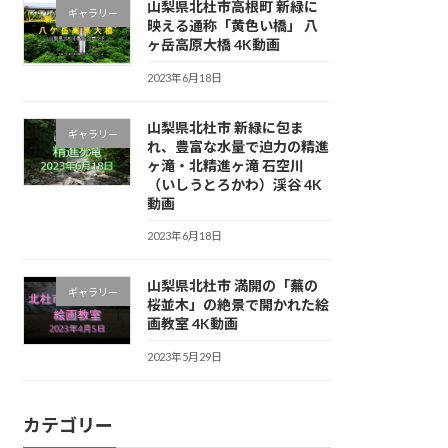
山梨県北杜市高根町 新緑に
ギャラリー
映える通称「黄色い橋」 八
ヶ岳高原大橋 4K動画
2023年6月18日
山梨県北杜市 新緑に包ま
ギャラリー
れ、豊富な水量で迫力の精進
ヶ滝・北精進ヶ滝 石空川
（いしうとろかわ）渓谷 4K
動画
2023年6月18日
山梨県北杜市 満開の「蕪の
ギャラリー
桜並木」の絶景で開かれた絵
画教室 4K動画
2023年5月29日
カテゴリー