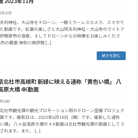
 2023年11月
11月22日
夫利神社、大山寺をドローン、一眼ミラーレスカメラ、スマホで
た動画です。紅葉の美しさと大山阿夫利神社・大山寺のライトア
伊勢原市の夜景、そしてドローンからの映像をお楽しみくださ
場所の概要 神奈川県伊勢 […]
続きを読む
県北杜市高根町 新緑に映える通称「黄色い橋」 八
高原大橋 4K動画
6月18日
北杜市観光課の観光プロモーション用のドローン空撮プロジェク
画です。撮影日は、2023年6月18日（晴）です。撮影した通称
い橋」 八ヶ岳高原大橋の４K動画は北杜市観光課の動画としてス
されます。また、 […]