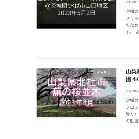
2023年
空撮の
メリッ
のため
す。 ま
山梨
ギャラリー
撮 4
2023年
空撮の
プロジ
曇り）
の動画