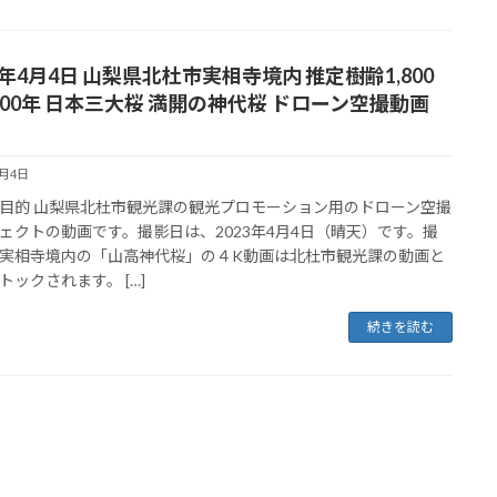
3年4月4日 山梨県北杜市実相寺境内 推定樹齢1,800
,000年 日本三大桜 満開の神代桜 ドローン空撮動画
4月4日
目的 山梨県北杜市観光課の観光プロモーション用のドローン空撮
ェクトの動画です。撮影日は、2023年4月4日（晴天）です。撮
実相寺境内の「山高神代桜」の４K動画は北杜市観光課の動画と
トックされます。 […]
続きを読む