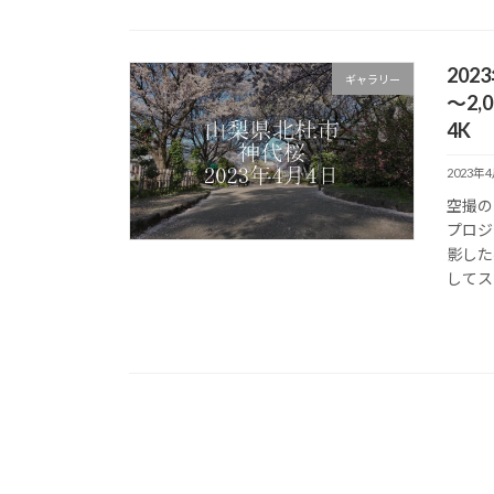
202
ギャラリー
～2
4K
2023年
空撮の
プロジ
影した
してス