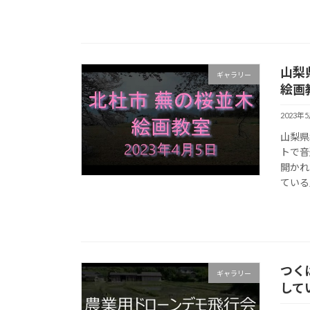
山梨
ギャラリー
絵画
2023年
山梨県
トで音
開かれ
ている
つく
ギャラリー
して