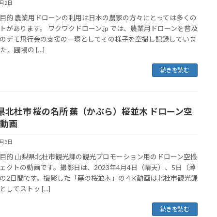
5月2日
目的 農業用ドローンの利用は日本の農家の方々にとっては多くの
トがあります。 ワクワクドローン.jp では、農業用ドローンを普及
のデモ飛行会の支援の一環としてその様子を空撮し記録していま
た、圃場の […]
続きを読む
県北杜市 桜の名所 蕪（かぶら）桜並木 ドローン空
K動画
4月5日
目的 山梨県北杜市観光課の観光プロモーション用のドローン空撮
ェクトの動画です。撮影日は、2023年4月4日（晴天）、5日（薄
の2日間です。撮影した「蕪の桜並木」の４K動画は北杜市観光課
としてストッ […]
続きを読む