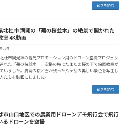
続きを読む
県北杜市 満開の「蕪の桜並木」の絶景で開かれた
教室 4K動画
5月29日
北杜市観光課の観光プロモーション用のドローン空撮プロジェク
連れた「蕪の桜並木」。空撮の時にたまたま桜の下で絵画教室が
ていました。満開の桜と雪が残った八ヶ岳の美しい景色を写生し
人たちを動画にしました。
続きを読む
ば市山口地区での農業用ドローンデモ飛行会で飛行
いるドローンを空撮