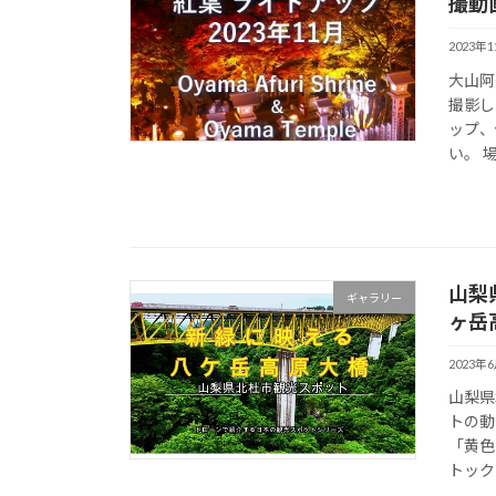
撮動画
2023年
大山阿
撮影し
ップ、
い。 
山梨
ギャラリー
ヶ岳
2023年
山梨県
トの動
「黄色
トック